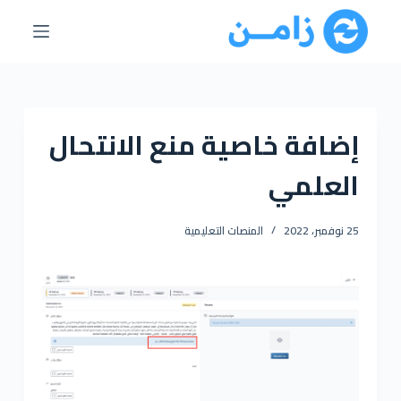
ا
ل
ت
ج
ا
إضافة خاصية منع الانتحال
و
ز
العلمي
إ
ل
ى
25 نوفمبر، 2022
المنصات التعليمية
ا
ل
م
ح
ت
و
ى