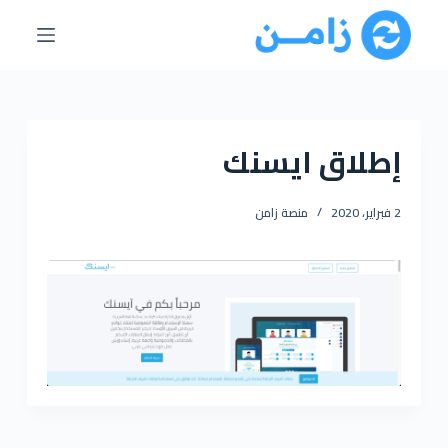
ا
ل
ت
ج
ا
إطلاق ايسنك
و
ز
إ
2 فبراير، 2020
منصة زامن
ل
ى
ا
ل
م
ح
ت
و
ى